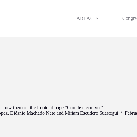
ARLAC
Congre
o show them on the frontend page “Comité ejecutivo.”
ópez
,
Diósnio Machado Neto
and
Miriam Escudero Suástegui
Febru