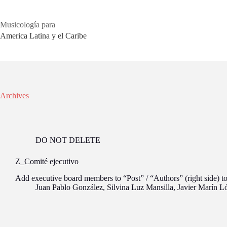
Skip
to
content
Musicología para
America Latina y el Caribe
Archives
DO NOT DELETE
Z_Comité ejecutivo
Add executive board members to “Post” / “Authors” (right side) t
Juan Pablo González
,
Silvina Luz Mansilla
,
Javier Marín L